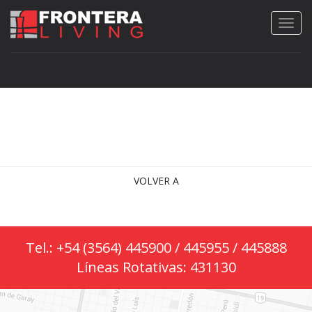
VOLVER A
Tel.: +54 (3564) 445900 / 445955 / 445888
Líneas Rotativas: 431130