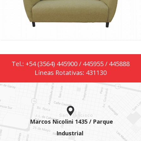
Tel.: +54 (3564) 445900 / 445955 / 445888
Líneas Rotativas: 431130
Marcos Nicolini 1435 / Parque
Industrial