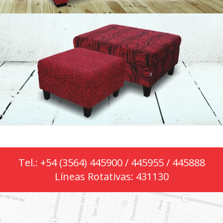
Tel.: +54 (3564) 445900 / 445955 / 445888
Líneas Rotativas: 431130